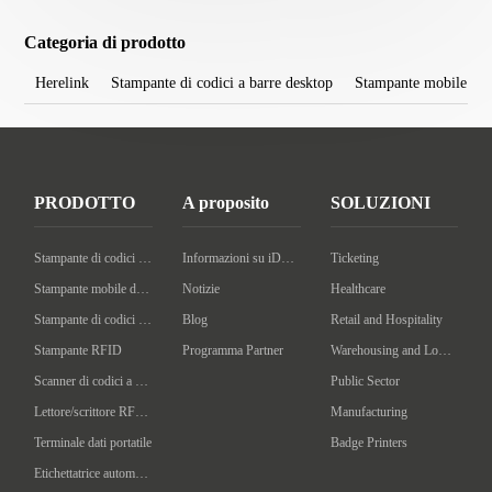
Categoria di prodotto
Herelink
Stampante di codici a barre desktop
Stampante mobile di c
PRODOTTO
A proposito
SOLUZIONI
Stampante di codici a barre desktop
Informazioni su iDPRT
Ticketing
Stampante mobile di codici a barre
Notizie
Healthcare
Stampante di codici a barre industriale
Blog
Retail and Hospitality
Stampante RFID
Programma Partner
Warehousing and Logistics
Scanner di codici a barre portatile
Public Sector
Lettore/scrittore RFID portatile
Manufacturing
Terminale dati portatile
Badge Printers
Etichettatrice automatica