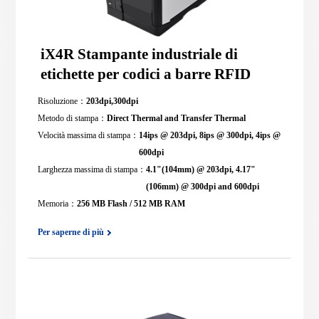
iX4R Stampante industriale di
etichette per codici a barre RFID
Risoluzione：
203dpi,300dpi
Metodo di stampa：
Direct Thermal and Transfer Thermal
Velocità massima di stampa：
14ips @ 203dpi, 8ips @ 300dpi, 4ips @
600dpi
Larghezza massima di stampa：
4.1"(104mm) @ 203dpi, 4.17"
(106mm) @ 300dpi and 600dpi
Memoria：
256 MB Flash / 512 MB RAM
Per saperne di più