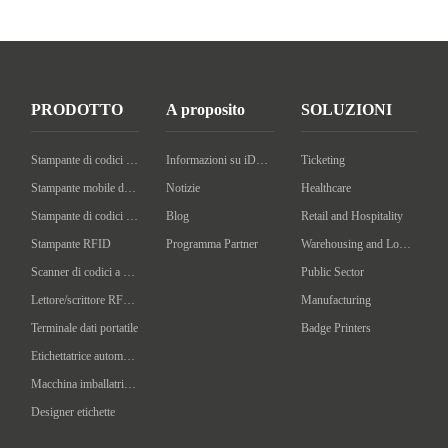
PRODOTTO
A proposito
SOLUZIONI
Stampante di codici a barre desktop
Informazioni su iDPRT
Ticketing
Stampante mobile di codici a barre
Notizie
Healthcare
Stampante di codici a barre industriale
Blog
Retail and Hospitality
Stampante RFID
Programma Partner
Warehousing and Logistics
Scanner di codici a barre portatile
Public Sector
Lettore/scrittore RFID portatile
Manufacturing
Terminale dati portatile
Badge Printers
Etichettatrice automatica
Macchina imballatrice intelligente
Designer etichette