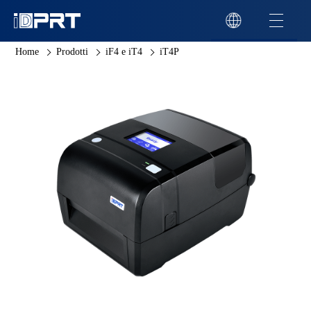
Home
Prodotti
iF4 e iT4
iT4P