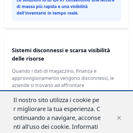
di massa più rapida e una visibilità
dell'inventario in tempo reale.
Sistemi disconnessi e scarsa visibilità
delle risorse
Quando i dati di magazzino, finanza e
approvvigionamento vengono disconnessi, le
aziende si trovano ad affrontare
duplicati\nacquisti,\nspreco di risorse e
Il nostro sito utilizza i cookie pe
gestione inefficiente delle risorse.
r migliorare la tua esperienza. C
Le soluzioni RFID integrate migliorano
ontinuando a navigare, acconse
l'accuratezza dei dati e la visibilità end-to-end.
nti all'uso dei cookie.
Informati