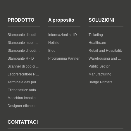
PRODOTTO
A proposito
SOLUZIONI
Stampante di codici a barre desktop
Informazioni su iDPRT
Ticketing
Stampante mobile di codici a barre
Notizie
Healthcare
Stampante di codici a barre industriale
Blog
Retail and Hospitality
Stampante RFID
Programma Partner
Warehousing and Logistics
Scanner di codici a barre portatile
Public Sector
Lettore/scrittore RFID portatile
Manufacturing
Terminale dati portatile
Badge Printers
Etichettatrice automatica
Macchina imballatrice intelligente
Designer etichette
CONTATTACI