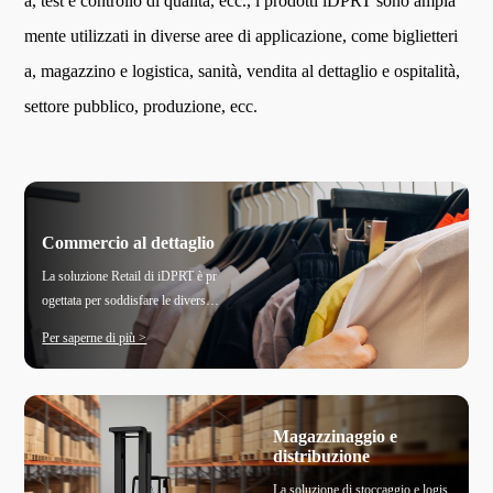
a, test e controllo di qualità, ecc., i prodotti iDPRT sono ampia
mente utilizzati in diverse aree di applicazione, come biglietteri
a, magazzino e logistica, sanità, vendita al dettaglio e ospitalità,
settore pubblico, produzione, ecc.
Commercio al dettaglio
La soluzione Retail di iDPRT è pr
ogettata per soddisfare le diverse
esigenze dei moderni ambienti ret
Per saperne di più >
ail, coprendo tutto, dai sistemi di
punto vendita (POS), alla gestion
e delle scorte e al servizio clienti.
Questa soluzione versatile miglior
Magazzinaggio e
a l'efficienza operativa, migliora
distribuzione
l'esperienza dei clienti e supporta
La soluzione di stoccaggio e logis