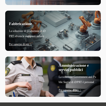
ne senza soluzione di continuità d
boratorio. La soluzione iDPRT ai
ei biglietti, migliorando la soddisf
uta le strutture sanitarie a migliora
azione del cliente e l'efficienza ope
re l'effic
rativa. Garantisce una perfetta inte
grazione con i sistemi di biglietteri
Fabbricazione
a esistenti e supporta la stampa cri
La soluzione di produzione di iD
ttografata per proteggere le inform
PRT sfrutta le stampanti industrial
azioni sensibili sui biglietti, miglio
i per semplificare le operazioni, m
rando la sicurezza in ambienti ad a
Per saperne di più >
igliorare la tracciabilità dei prodott
lto rischio.
i e garantire la conformità agli sta
ndard di settore. Le stampanti ind
ustriali iDPRT offrono stampa ad
Amministrazione e
alta risoluzione, velocità di stampa
servizi pubblici
elevate e compatibilità con vari tip
La soluzione Government and Pu
i di supporti, consentendo un'etich
blic Sector di iDPRT è personaliz
ettatura accurata di componenti, pr
zata per soddisfare gli elevati stan
odotti e confezioni. La soluzione
Per saperne di più >
dard di sicurezza, accuratezza ed e
produce una vasta gamma di etich
fficienza richiesti per le operazioni
ette essenziali, tra cui numeri di se
governative. Supporta il monitora
rie, ID pro