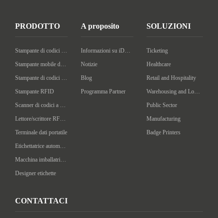
ggio delle risorse, la gestione dei
documenti e il controllo dell'inven
PRODOTTO
A proposito
SOLUZIONI
tario, fondamentali per mantenere
trasparenza, sicurezza ed efficienz
a all'interno delle attività governati
Stampante di codici a barre desktop
Informazioni su iDPRT
Ticketing
ve. La soluzione include funzional
Stampante mobile di codici a barre
Notizie
Healthcare
ità avanzate come i tag RFID, am
Stampante di codici a barre industriale
Blog
Retail and Hospitality
piamente utilizzati su vari material
i nelle imposta
Stampante RFID
Programma Partner
Warehousing and Logistics
Scanner di codici a barre portatile
Public Sector
Lettore/scrittore RFID portatile
Manufacturing
Terminale dati portatile
Badge Printers
Etichettatrice automatica
Macchina imballatrice intelligente
Designer etichette
CONTATTACI