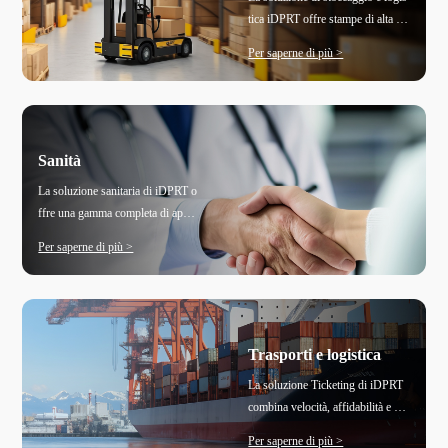
un'ampia gamma di esigenze di st
tica iDPRT offre stampe di alta qu
ampa al dettaglio, tra cui cartellini
alità per etichette di spedizione, co
di prezzo, etichette di numero di p
Per saperne di più >
dici a barre e tag di identificazion
arte, ricevute per posta raccomand
e, fondamentali per una gestione e
ata, etichette di spedizione e etiche
fficace dell'inventario, il monitora
tte di inve
ggio delle spedizioni e la fluidità d
ei movimenti delle merci attravers
Sanità
o la catena di fornitura. Riduce l'er
La soluzione sanitaria di iDPRT o
rore umano, aiuta a controllare i c
ffre una gamma completa di appli
osti e migliora le prestazioni opera
cazioni di stampa progettate per ot
tive. Fornendo etichettatura e iden
Per saperne di più >
timizzare e standardizzare i proces
tificazione accurate e affidabili, la
si ospedalieri, ridurre i tassi di err
soluzione iDPRT semplifica i pro
ore e migliorare l'assistenza ai paz
cessi
ienti. Le stampanti iDPRT stampa
no elementi essenziali come etiche
Trasporti e logistica
tte tubolari, etichette farmaceutich
La soluzione Ticketing di iDPRT
e, codici a barre di identificazione
combina velocità, affidabilità e fac
del paziente, braccialetti medici, ca
ilità d'uso per garantire un'emissio
rtelle cliniche e tag campione di la
Per saperne di più >