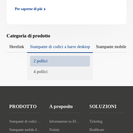
Per saperne di più
Categoria di prodotto
Herelink
Stampante di codici a barre desktop
Stampante mobile di c
2 pollici
4 pollici
PRODOTTO
A proposito
SOLUZIONI
Stampante di codici a barre desktop
Informazioni su iDPRT
Ticketing
Stampante mobile di codici a barre
Notizie
Healthcare