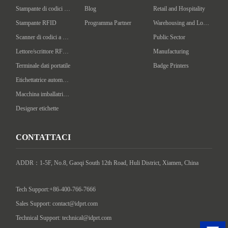
Stampante di codici a barre industriale
Blog
Retail and Hospitality
Stampante RFID
Programma Partner
Warehousing and Logistics
Scanner di codici a barre portatile
Public Sector
Lettore/scrittore RFID portatile
Manufacturing
Terminale dati portatile
Badge Printers
Etichettatrice automatica
Macchina imballatrice intelligente
Designer etichette
CONTATTACI
ADDR：1-5F, No.8, Gaoqi South 12th Road, Huli District, Xiamen, China

Tech Support:+86-400-766-7666
Sales Support: contact@idprt.com
Technical Support: technical@idprt.com