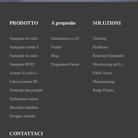
PRODOTTO
A proposito
SOLUZIONI
Stampante di codici a barre desktop
Informazioni su iDPRT
Ticketing
Stampante mobile di codici a barre
Notizie
Healthcare
Stampante di codici a barre industriale
Blog
Retail and Hospitality
Stampante RFID
Programma Partner
Warehousing and Logistics
Scanner di codici a barre portatile
Public Sector
Lettore/scrittore RFID portatile
Manufacturing
Terminale dati portatile
Badge Printers
Etichettatrice automatica
Macchina imballatrice intelligente
Designer etichette
CONTATTACI