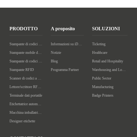
PRODOTTO
A proposito
SOLUZIONI
Stampante di codici a barre desktop
Informazioni su iDPRT
Ticketing
Stampante mobile di codici a barre
Notizie
Healthcare
Stampante di codici a barre industriale
Blog
Retail and Hospitality
Stampante RFID
Programma Partner
Warehousing and Logistics
Scanner di codici a barre portatile
Public Sector
Lettore/scrittore RFID portatile
Manufacturing
Terminale dati portatile
Badge Printers
Etichettatrice automatica
Macchina imballatrice intelligente
Designer etichette