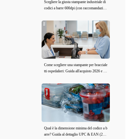
Scegliere la giusta stampante industriale di
codici a barre 600dpi (con raccomandazion
i del modello)
Come scegliere una stampante per bracciale
tti ospedalieri: Guida all'acquisto 2026 e re
censione iDPRT iE2X-H
Qual è la dimensione minima del codice a b
arre? Guida al dettaglio UPC & EAN (202