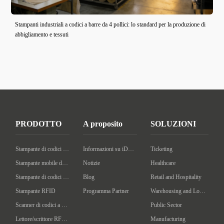
Stampanti industriali a codici a barre da 4 pollici: lo standard per la produzione di
abbigliamento e tessuti
PRODOTTO
A proposito
SOLUZIONI
Stampante di codici a barre desktop
Informazioni su iDPRT
Ticketing
Stampante mobile di codici a barre
Notizie
Healthcare
Stampante di codici a barre industriale
Blog
Retail and Hospitality
Stampante RFID
Programma Partner
Warehousing and Logistics
Scanner di codici a barre portatile
Public Sector
Lettore/scrittore RFID portatile
Manufacturing