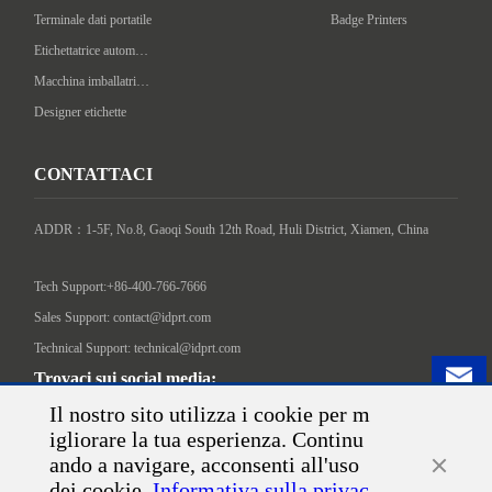
Terminale dati portatile
Badge Printers
Etichettatrice automatica
Macchina imballatrice intelligente
Designer etichette
CONTATTACI
ADDR：1-5F, No.8, Gaoqi South 12th Road, Huli District, Xiamen, China

Tech Support:+86-400-766-7666
Sales Support: contact@idprt.com
Technical Support: technical@idprt.com
Trovaci sui social media:
Il nostro sito utilizza i cookie per m
igliorare la tua esperienza. Continu
ando a navigare, acconsenti all'uso
dei cookie.
Informativa sulla privac