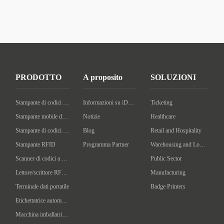
PRODOTTO
A proposito
SOLUZIONI
Stampante di codici a barre desktop
Informazioni su iDPRT
Ticketing
Stampante mobile di codici a barre
Notizie
Healthcare
Stampante di codici a barre industriale
Blog
Retail and Hospitality
Stampante RFID
Programma Partner
Warehousing and Logistics
Scanner di codici a barre portatile
Public Sector
Lettore/scrittore RFID portatile
Manufacturing
Terminale dati portatile
Badge Printers
Etichettatrice automatica
Macchina imballatrice intelligente