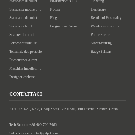
Stampante di codici a barre desktop
Informazioni su iDPRT
Ticketing
Stampante mobile di codici a barre
Notizie
Healthcare
Stampante di codici a barre industriale
Blog
Retail and Hospitality
Stampante RFID
Programma Partner
Warehousing and Logistics
Scanner di codici a barre portatile
Public Sector
Lettore/scrittore RFID portatile
Manufacturing
Terminale dati portatile
Badge Printers
Etichettatrice automatica
Macchina imballatrice intelligente
Designer etichette
CONTATTACI
ADDR：1-5F, No.8, Gaoqi South 12th Road, Huli District, Xiamen, China

Tech Support:+86-400-766-7666
Sales Support: contact@idprt.com