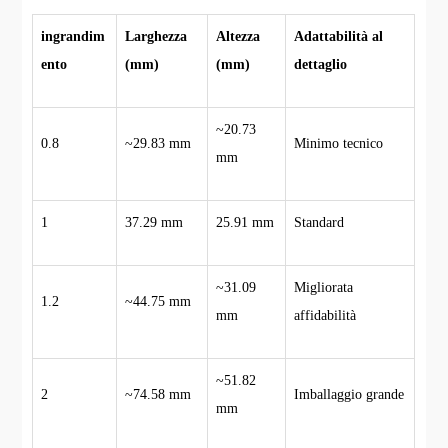
ingrandim
Larghezza
Altezza
Adattabilità al
ento
(mm)
(mm)
dettaglio
~20.73
0.8
~29.83 mm
Minimo tecnico
mm
1
37.29 mm
25.91 mm
Standard
~31.09
Migliorata
1.2
~44.75 mm
mm
affidabilità
~51.82
2
~74.58 mm
Imballaggio grande
mm