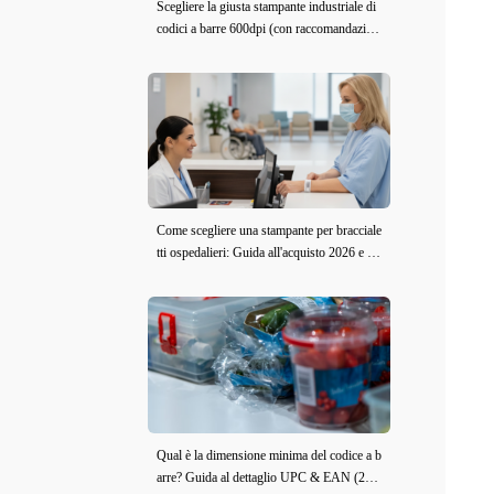
Scegliere la giusta stampante industriale di
codici a barre 600dpi (con raccomandazion
i del modello)
Come scegliere una stampante per bracciale
tti ospedalieri: Guida all'acquisto 2026 e re
censione iDPRT iE2X-H
Qual è la dimensione minima del codice a b
arre? Guida al dettaglio UPC & EAN (202