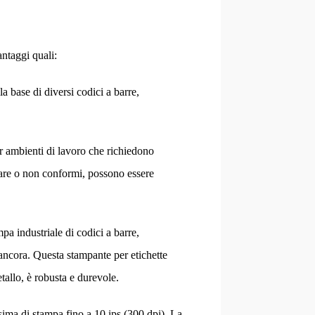
ntaggi quali:
la base di diversi codici a barre,
er ambienti di lavoro che richiedono
iare o non conformi, possono essere
mpa industriale di codici a barre,
 ancora. Questa stampante per etichette
etallo, è robusta e durevole.
sima di stampa fino a 10 ips (300 dpi). La