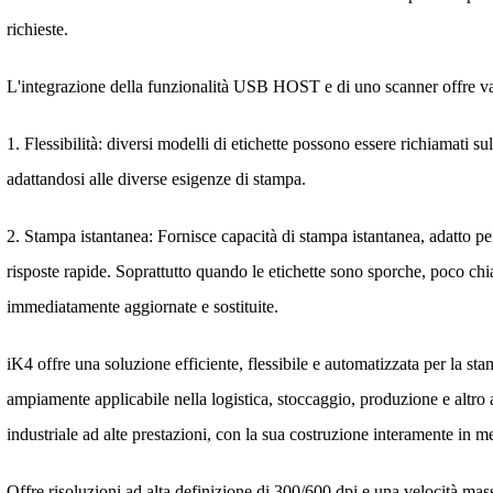
richieste.
L'integrazione della funzionalità USB HOST e di uno scanner offre va
1. Flessibilità: diversi modelli di etichette possono essere richiamati sul
adattandosi alle diverse esigenze di stampa.
2. Stampa istantanea: Fornisce capacità di stampa istantanea, adatto p
risposte rapide. Soprattutto quando le etichette sono sporche, poco ch
immediatamente aggiornate e sostituite.
iK4 offre una soluzione efficiente, flessibile e automatizzata per la sta
ampiamente applicabile nella logistica, stoccaggio, produzione e altro
industriale ad alte prestazioni, con la sua costruzione interamente in m
Offre risoluzioni ad alta definizione di 300/600 dpi e una velocità mas