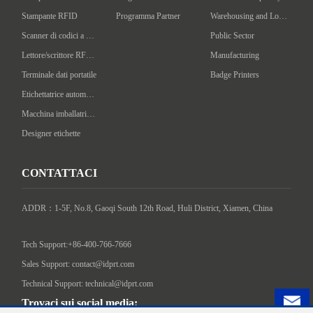
Stampante RFID
Programma Partner
Warehousing and Logistics
Scanner di codici a barre portatile
Public Sector
Lettore/scrittore RFID portatile
Manufacturing
Terminale dati portatile
Badge Printers
Etichettatrice automatica
Macchina imballatrice intelligente
Designer etichette
CONTATTACI
ADDR：1-5F, No.8, Gaoqi South 12th Road, Huli District, Xiamen, China

Tech Support:+86-400-766-7666
Sales Support: contact@idprt.com
Technical Support: technical@idprt.com
Trovaci sui social media: